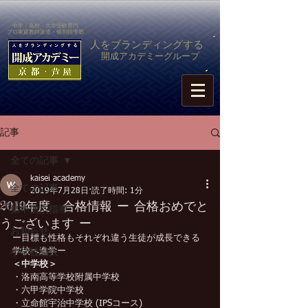
中学・高校・大学受験専門
​プロ家庭教師派遣・個別指導塾
人をブランディングする
開成アカデミーグループ
記事
全ての記事
kaisei academy
全ての記事
2019年7月28日
読了時間: 1分
2019年度 合格情報 ー 合格おめでと
集中個別指導
うございます ー
お知らせ
ー目標も性格もそれぞれ違う生徒が成長できる
学校へ進学ー
小学校編入
＜中学校＞
・洛南高等学校附属中学校
・六甲学院中学校
・立命館宇治中学校 (IPSコース)